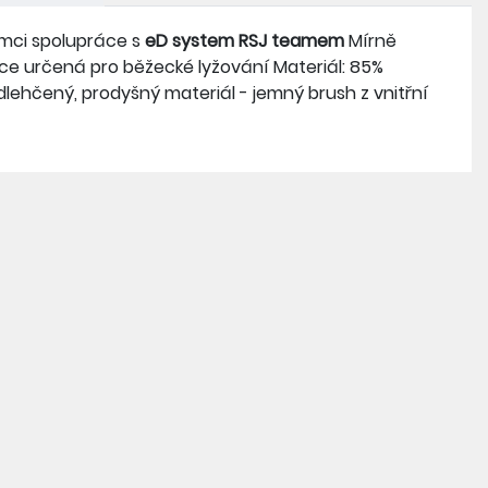
rámci spolupráce s
eD system RSJ teamem
Mírně
ice určená pro běžecké lyžování Materiál: 85%
odlehčený, prodyšný materiál - jemný brush z vnitřní