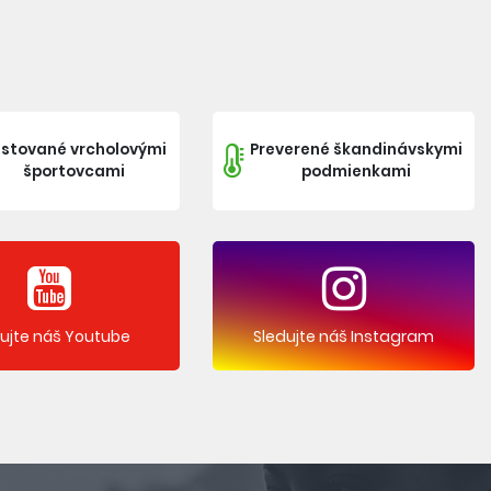
stované vrcholovými
Preverené škandinávskymi
športovcami
podmienkami
dujte náš Youtube
Sledujte náš Instagram