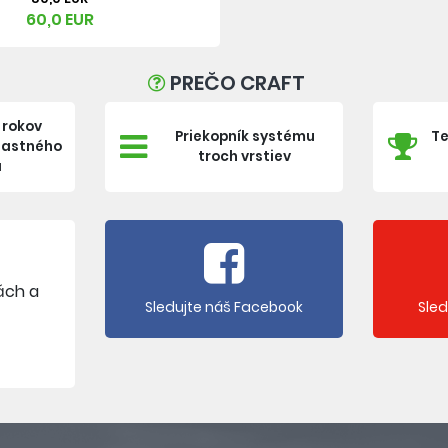
60,0 EUR
PREČO CRAFT
 rokov
Priekopník systému
Te
vlastného
troch vrstiev
a
ách a
Sledujte náš Facebook
Sle