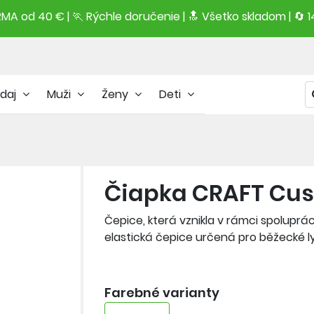
A od 40 € | 🏃 Rýchle doručenie | 🔝 Všetko skladom | 🔄 1
daj
Muži
Ženy
Deti
Čiapka CRAFT Cu
Čepice, která vznikla v rámci spoluprá
elastická čepice určená pro běžecké ly
odlehčený, prodyšný materiál - jemný b
Farebné varianty