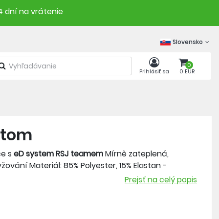
4 dní na vrátenie
Slovensko
0
Prihlásiť sa
0 EUR
stom
ce s
eD system RSJ teamem
Mírně zateplená,
žování Materiál: 85% Polyester, 15% Elastan -
rush z vnitřní strany
Prejsť na celý popis