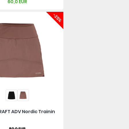
60,0 EUR
-25%
AFT ADV Nordic Trainin
80,0 EUR