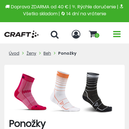
🚚 Doprava ZDARMA od 40 € | 🏃 Rýchle doručenie | 🔝
Všetko skladom | 🔄 14 dní na vrátenie
0
Úvod
Ženy
Beh
Ponožky
Ponožky