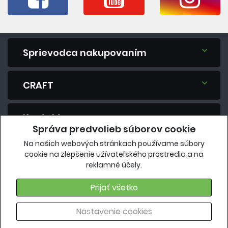
Sprievodca nakupovaním
CRAFT
Kontakt
Správa predvolieb súborov cookie
Na našich webových stránkach používame súbory
Máte otázku? Spýtajte sa nás.
cookie na zlepšenie užívateľského prostredia a na
reklamné účely.
eshop@vavrys.sk
+421 911 454 422
Prijať všetko
Nastavenie cookies
Copyright 2018. Všetky práva vyhradené |
craft.vavrys.sk