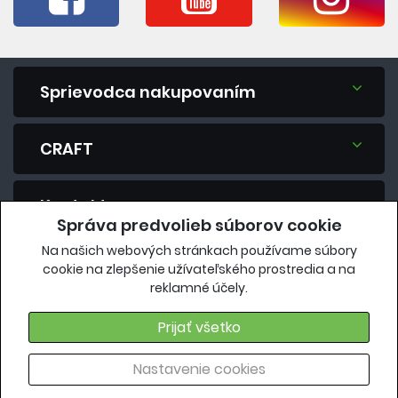
Sprievodca nakupovaním
CRAFT
Kontakt
Správa predvolieb súborov cookie
Na našich webových stránkach používame súbory
Máte otázku? Spýtajte sa nás.
cookie na zlepšenie užívateľského prostredia a na
reklamné účely.
eshop@vavrys.sk
+421 911 454 422
Prijať všetko
Nastavenie cookies
Copyright 2018. Všetky práva vyhradené |
craft.vavrys.sk