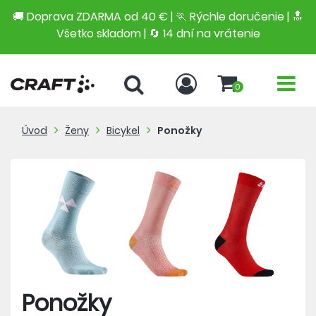
🚚 Doprava ZDARMA od 40 € | 🏃 Rýchle doručenie | 🔝
Všetko skladom | 🔄 14 dní na vrátenie
0
Úvod
Ženy
Bicykel
Ponožky
Ponožky