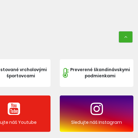
stované vrcholovými
Preverené škandinávskymi
športovcami
podmienkami
dujte náš Youtube
Sledujte náš Instagram