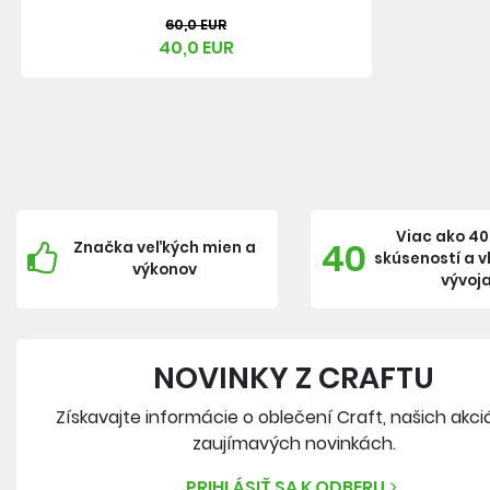
60,0 EUR
40,0 EUR
Viac ako 40
40
Značka veľkých mien a
skúseností a 
výkonov
vývoj
NOVINKY Z CRAFTU
Získavajte informácie o oblečení Craft, našich akci
zaujímavých novinkách.
PRIHLÁSIŤ SA K ODBERU