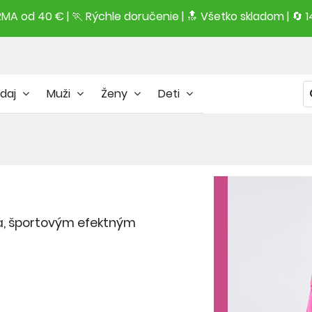
A od 40 € | 🏃 Rýchle doručenie | 🔝 Všetko skladom | 🔄 1
daj
Muži
Ženy
Deti
a, športovým efektným