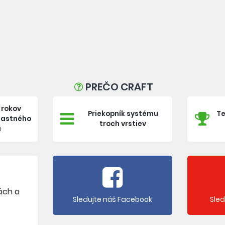
PREČO CRAFT
 rokov
Priekopník systému
Te
vlastného
troch vrstiev
a
ách a
Sledujte náš Facebook
Sle