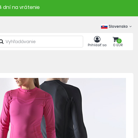
4 dní na vrátenie
Slovensko
0
Prihlásiť sa
0 EUR