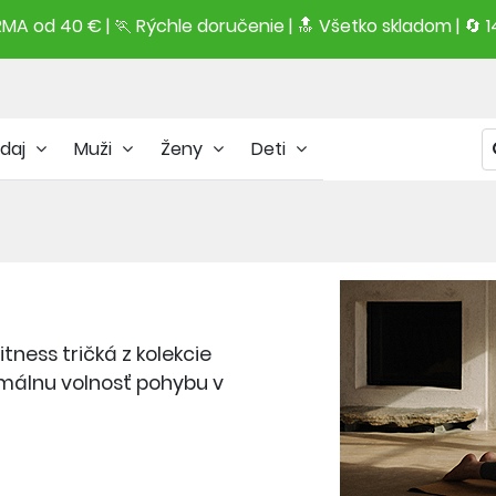
A od 40 € | 🏃 Rýchle doručenie | 🔝 Všetko skladom | 🔄 1
daj
Muži
Ženy
Deti
itness tričká z kolekcie
imálnu volnosť pohybu v