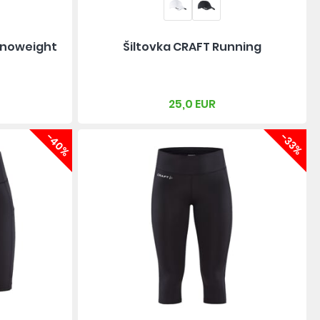
anoweight
Šiltovka CRAFT Running
25,0 EUR
-40%
-33%