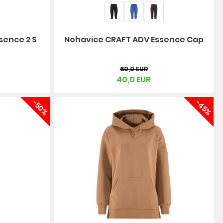
sence 2 S
Nohavice CRAFT ADV Essence Cap
60,0 EUR
40,0 EUR
-50%
-45%