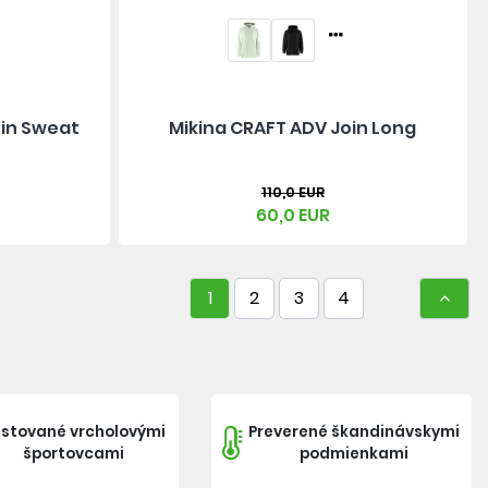
in Sweat
Mikina CRAFT ADV Join Long
110,0 EUR
60,0 EUR
1
2
3
4
stované vrcholovými
Preverené škandinávskymi
športovcami
podmienkami