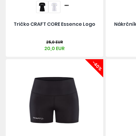
Tričko CRAFT CORE Essence Logo
Nákrčník
25,0 EUR
20,0 EUR
-40%