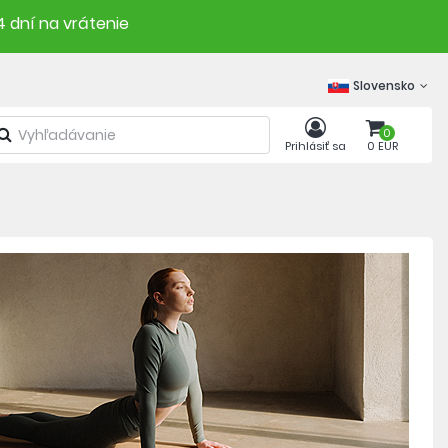
4 dní na vrátenie
Slovensko
0
Prihlásiť sa
0 EUR