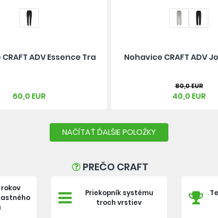
 CRAFT ADV Essence Tra
Nohavice CRAFT ADV Jo
80,0 EUR
60,0 EUR
40,0 EUR
NAČÍTAŤ ĎALŠIE POLOŽKY
PREČO CRAFT
 rokov
Priekopník systému
Te
vlastného
troch vrstiev
a