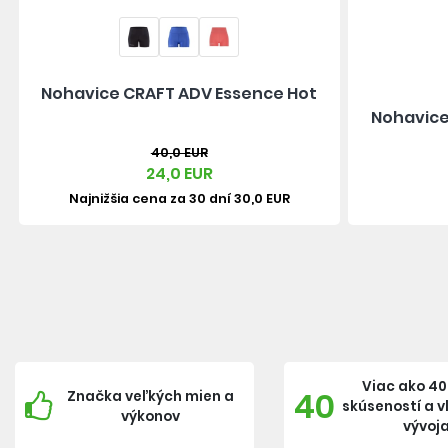
Nohavice CRAFT ADV Essence Hot
Nohavice
40,0 EUR
24,0 EUR
Najnižšia cena za 30 dní 30,0 EUR
Viac ako 40
40
Značka veľkých mien a
skúseností a 
výkonov
vývoj