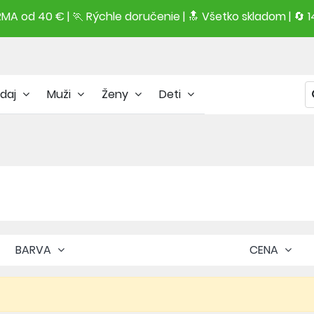
A od 40 € | 🏃 Rýchle doručenie | 🔝 Všetko skladom | 🔄 1
daj
Muži
Ženy
Deti
BARVA
CENA