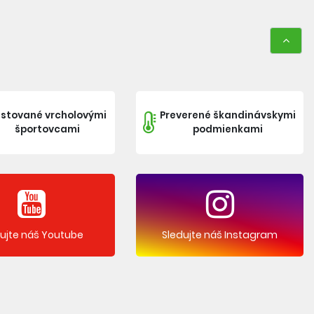
stované vrcholovými
Preverené škandinávskymi
športovcami
podmienkami
dujte náš Youtube
Sledujte náš Instagram