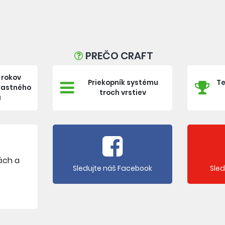
PREČO CRAFT
 rokov
Priekopník systému
Te
vlastného
troch vrstiev
a
ách a
Sledujte náš Facebook
Sle