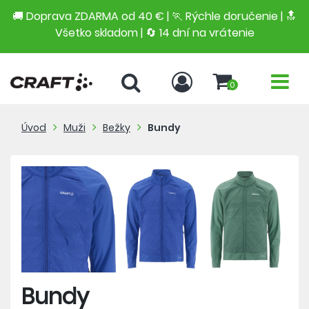
🚚 Doprava ZDARMA od 40 € | 🏃 Rýchle doručenie | 🔝
Všetko skladom | 🔄 14 dní na vrátenie
0
Úvod
Muži
Bežky
Bundy
Bundy