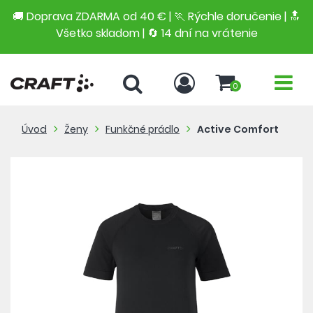
🚚 Doprava ZDARMA od 40 € | 🏃 Rýchle doručenie | 🔝
Všetko skladom | 🔄 14 dní na vrátenie
0
Úvod
Ženy
Funkčné prádlo
Active Comfort