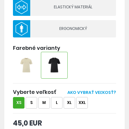
správnou volbou.
ELASTICKÝ MATERIÁL
Složení: 66 % recyklovaný polyamid, 34 %
recyklovaný polyester
ERGONOMICKÝ
- příjemná a funkční pletenina ze 100%
recyklovaných materiálů
Farebné varianty
- ergonomický střih pro lepší termoregulaci
- minimum švů pro optimální pohodlí
- ploché švy, které se přizpůsobují pohybům
těla
Vyberte veľkosť
AKO VYBRAŤ VEĽKOSŤ?
XS
S
M
L
XL
XXL
45,0 EUR