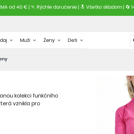
A od 40 € | 🏃 Rýchle doručenie | 🔝 Všetko skladom | 🔄 1
daj
Muži
Ženy
Deti
ženy
vanou kolekci funkčního
terá vznikla pro