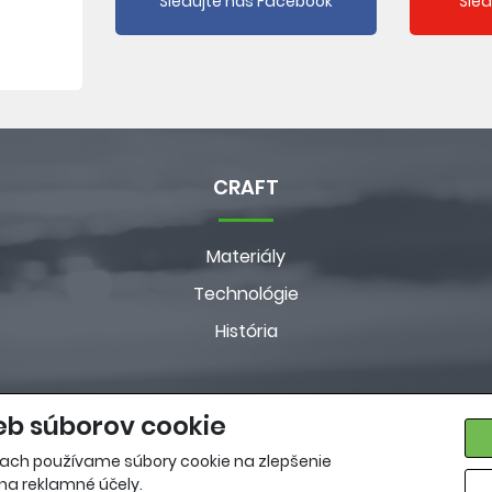
Sledujte náš Facebook
Sle
CRAFT
Materiály
Technológie
História
eb súborov cookie
ach používame súbory cookie na zlepšenie
 na reklamné účely.