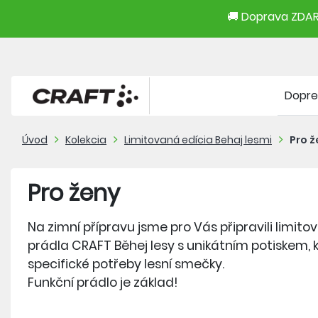
🚚 Doprava ZDARM
Dopre
Úvod
Kolekcia
Limitovaná edícia Behaj lesmi
Pro 
Pro ženy
Na zimní přípravu jsme pro Vás připravili limito
prádla CRAFT Běhej lesy s unikátním potiskem, k
specifické potřeby lesní smečky.
Funkční prádlo je základ!