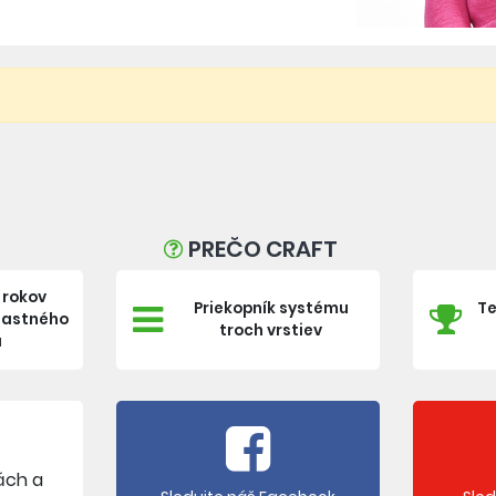
PREČO CRAFT
 rokov
Priekopník systému
Te
vlastného
troch vrstiev
a
ách a