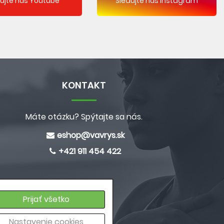
dujte náš Youtube
Sledujte náš Instagram
KONTAKT
Máte otázku? Spýtajte sa nás.
eshop@
vavrys.sk
+421 911 454 422
Prijať všetko
Nastavenie cookies