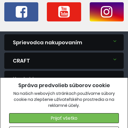
Sprievodca nakupovaním
CRAFT
Kontakt
Správa predvolieb súborov cookie
Na našich webových stránkach používame súbory
Máte otázku? Spýtajte sa nás.
cookie na zlepšenie užívateľského prostredia a na
reklamné účely.
eshop@vavrys.sk
+421 911 454 422
Prijať všetko