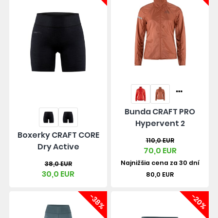
Bunda CRAFT PRO
Hypervent 2
Boxerky CRAFT CORE
110,0 EUR
Dry Active
70,0 EUR
Najnižšia cena za 30 dní
38,0 EUR
30,0 EUR
80,0 EUR
-38%
-20%