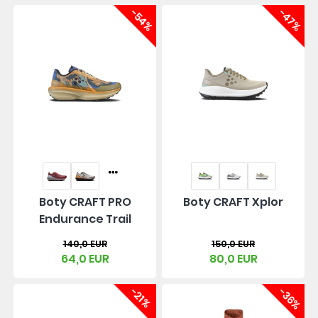
-54%
-47%
Boty CRAFT PRO
Boty CRAFT Xplor
Endurance Trail
140,0 EUR
150,0 EUR
64,0 EUR
80,0 EUR
-21%
-36%