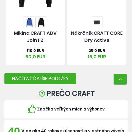
Mikina CRAFT ADV
Nákrčník CRAFT CORE
Join FZ
Dry Active
110,0 EUR
25,0 EUR
60,0 EUR
16,0 EUR
NAČÍTAŤ ĎALŠIE POLOŽKY
PREČO CRAFT
Značka veľkých mien a výkonov
40
Viac ako 40 rokov skúseností a vlastného vývoja