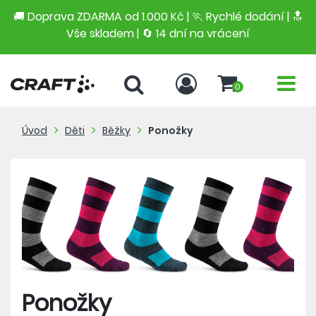
🚚 Doprava ZDARMA od 1.000 Kč | 🏃 Rychlé dodání |
🔝
Vše skladem | 🔄 14 dní na vrácení
0
Úvod
Děti
Běžky
Ponožky
Ponožky