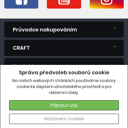
Průvodce nakupováním
CRAFT
Kontakt
Správa předvoleb souborů cookie
Na našich webových stránkách používáme soubory
Máte dotaz? Zeptejte se nás.
cookie ke zlepšení uživatelského prostředí a pro
reklamní účely.
eshop@vavrys.cz
+420 575 570 913
Přijmout vše
Nastavení cookies
Copyright 2018, Všechna práva vyhrazena |
craft.vavrys.cz