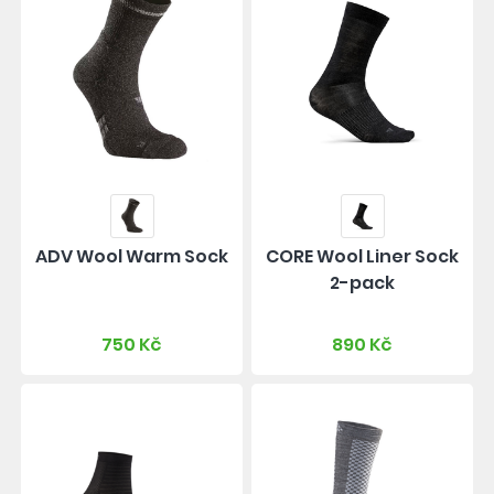
ADV Wool Warm Sock
CORE Wool Liner Sock
2-pack
750 Kč
890 Kč