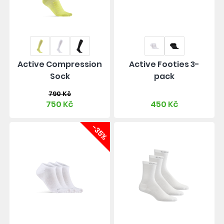
Active Compression
Active Footies 3-
Sock
pack
790 Kč
750 Kč
450 Kč
-35%