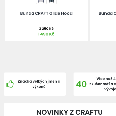
Bunda CRAFT Glide Hood
Bunda C
3 250 Kč
1 490 Kč
Více než 4
40
Značka velkých jmen a
zkušeností a 
výkonů
vývoj
NOVINKY Z CRAFTU