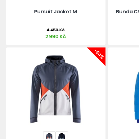
Pursuit Jacket M
Bunda CR
4 450 Kč
2 990 Kč
-54%