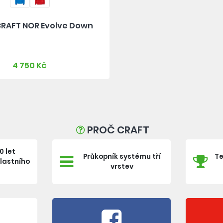
RAFT NOR Evolve Down
4 750 Kč
PROČ CRAFT
0 let
Průkopník systému tří
Te
vlastního
vrstev
e