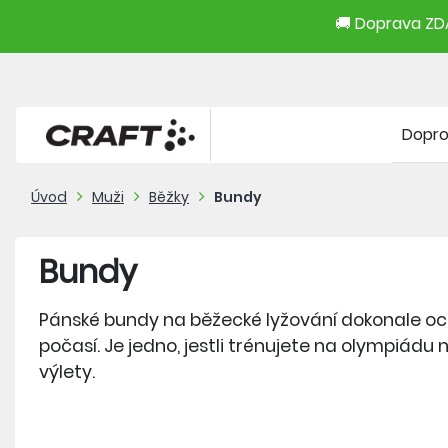
🚚 Doprava ZDA
Dopr
Úvod
Muži
Běžky
Bundy
Bundy
Pánské bundy na běžecké lyžování dokonale och
počasí. Je jedno, jestli trénujete na olympiádu 
výlety.