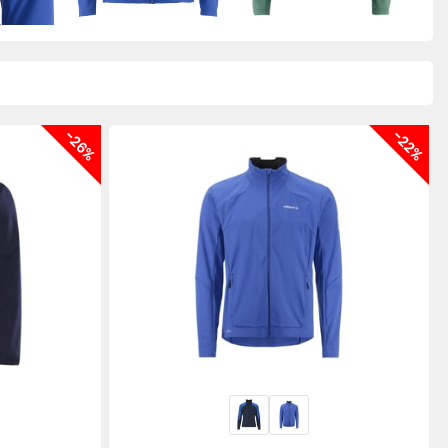
-26%
-22%