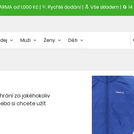
RMA od 1.000 Kč | 🏃 Rychlé dodání |
🔝
Vše skladem | 🔄 14
odej
Muži
Ženy
Děti
rání za jakéhokoliv
nebo si chcete užít