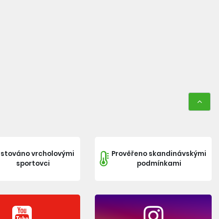
stováno vrcholovými
Prověřeno skandinávskými
sportovci
podmínkami