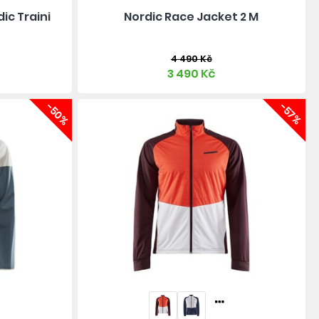
ic Traini
Nordic Race Jacket 2 M
4 490 Kč
3 490 Kč
-50%
-57%