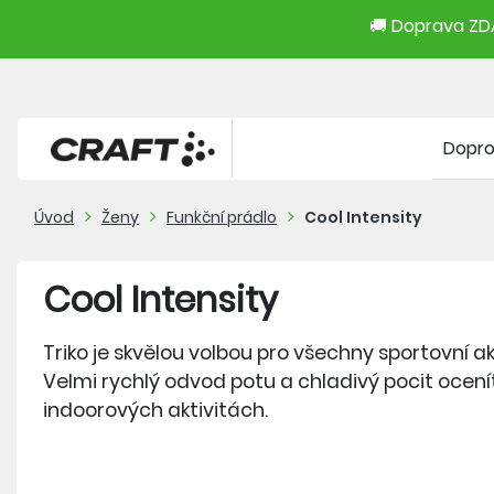
🚚 Doprava ZDA
Dopr
Úvod
Ženy
Funkční prádlo
Cool Intensity
Cool Intensity
Triko je skvělou volbou pro všechny sportovní akt
Velmi rychlý odvod potu a chladivý pocit ocenít
indoorových aktivitách.