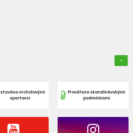
stováno vrcholovými
Prověřeno skandinávskými
sportovci
podmínkami