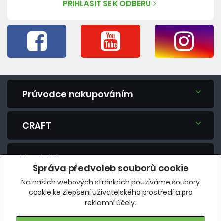
PŘIHLÁSIT SE K ODBĚRU
Průvodce nakupováním
CRAFT
Kontakt
Správa předvoleb souborů cookie
Na našich webových stránkách používáme soubory
Máte dotaz? Zeptejte se nás.
cookie ke zlepšení uživatelského prostředí a pro
reklamní účely.
eshop@vavrys.cz