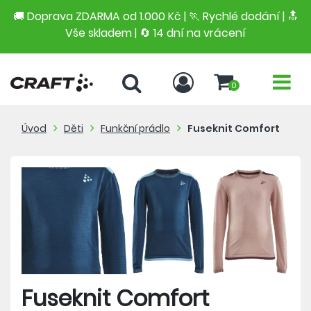
🚚 Doprava ZDARMA od 1.000 Kč | 🏃 Rychlé dodání |
🔝
Vše skladem | 🔄 14 dní na vrácení
0
Úvod
Děti
Funkční prádlo
Fuseknit Comfort
Fuseknit Comfort