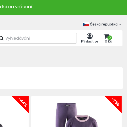
 dní na vrácení
Česká republika
0
Přihlásit se
0 Kč
-44%
-75%