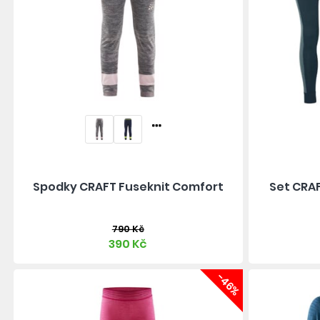
Spodky CRAFT Fuseknit Comfort
Set CRAF
790 Kč
390 Kč
-46%