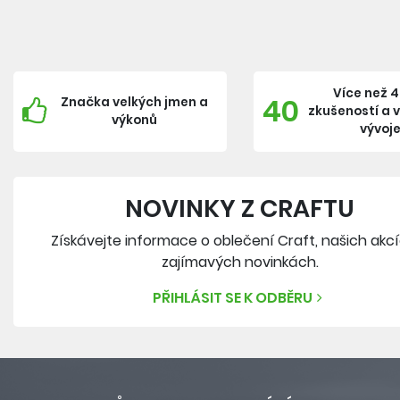
Více než 4
40
Značka velkých jmen a
zkušeností a 
výkonů
vývoj
NOVINKY Z CRAFTU
Získávejte informace o oblečení Craft, našich akc
zajímavých novinkách.
PŘIHLÁSIT SE K ODBĚRU