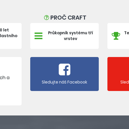
PROČ CRAFT
0 let
Průkopník systému tří
Te
vlastního
vrstev
e
ích a
Sledujte náš Facebook
Sle