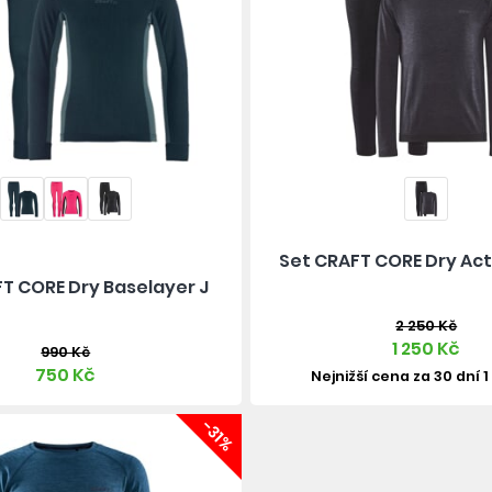
Set CRAFT CORE Dry Ac
T CORE Dry Baselayer J
2 250 Kč
1 250 Kč
990 Kč
750 Kč
Nejnižší cena za 30 dní 1
-31%