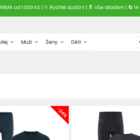
RMA od 1.000 Kč | 🏃 Rychlé dodání |
🔝
Vše skladem | 🔄 14
odej
Muži
Ženy
Děti
-24%