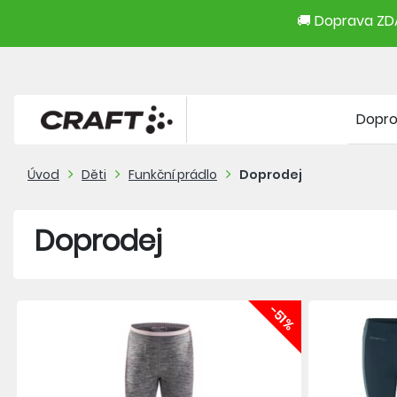
🚚 Doprava ZDA
Dopr
Úvod
Děti
Funkční prádlo
Doprodej
Doprodej
-51%