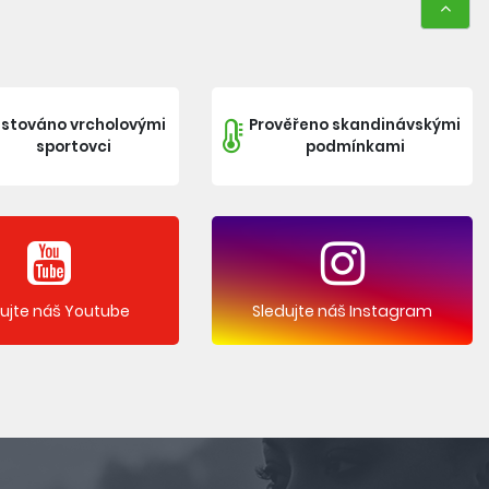
stováno vrcholovými
Prověřeno skandinávskými
sportovci
podmínkami
dujte náš Youtube
Sledujte náš Instagram