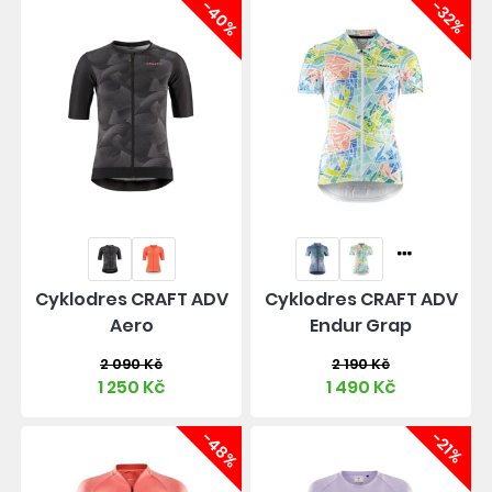
-40%
-32%
Cyklodres CRAFT ADV
Cyklodres CRAFT ADV
Aero
Endur Grap
2 090 Kč
2 190 Kč
1 250 Kč
1 490 Kč
-48%
-21%