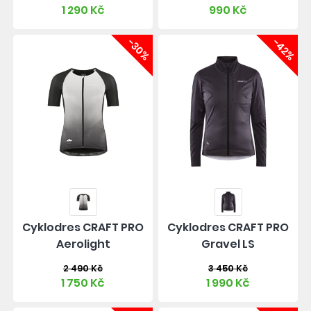
1 290 Kč
990 Kč
-30%
-42%
Cyklodres CRAFT PRO
Cyklodres CRAFT PRO
Aerolight
Gravel LS
2 490 Kč
3 450 Kč
1 750 Kč
1 990 Kč