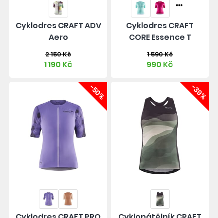
Cyklodres CRAFT ADV
Cyklodres CRAFT
Aero
CORE Essence T
2 150 Kč
1 590 Kč
1 190 Kč
990 Kč
-50%
-39%
Cyklodres CRAFT PRO
Cyklonátělník CRAFT