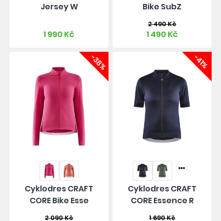
Jersey W
Bike SubZ
2 490 Kč
1 990 Kč
1 490 Kč
-38%
-41%
Cyklodres CRAFT
Cyklodres CRAFT
CORE Bike Esse
CORE Essence R
2 090 Kč
1 690 Kč