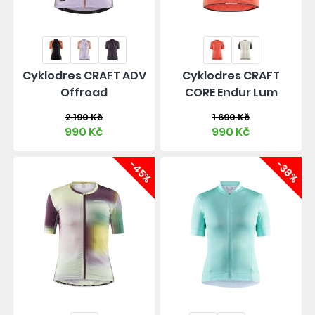
Cyklodres CRAFT ADV
Cyklodres CRAFT
Offroad
CORE Endur Lum
2 190 Kč
1 690 Kč
990 Kč
990 Kč
-45%
-38%