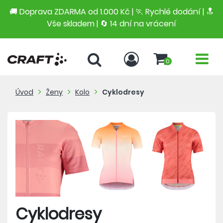
🚚 Doprava ZDARMA od 1.000 Kč | 🏃 Rychlé dodání |
🔝
Vše skladem | 🔄 14 dní na vrácení
0
Úvod
Ženy
Kolo
Cyklodresy
Cyklodresy