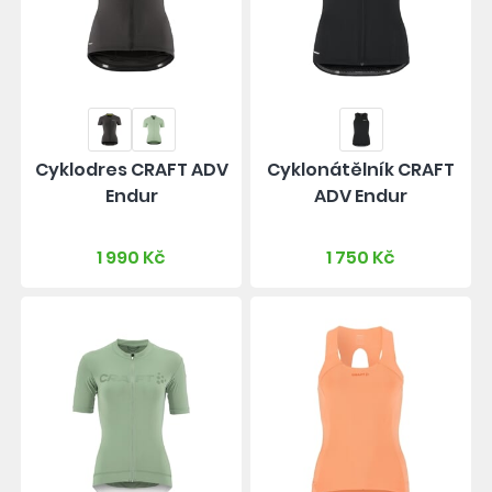
Cyklodres CRAFT ADV
Cyklonátělník CRAFT
Endur
ADV Endur
1 990 Kč
1 750 Kč