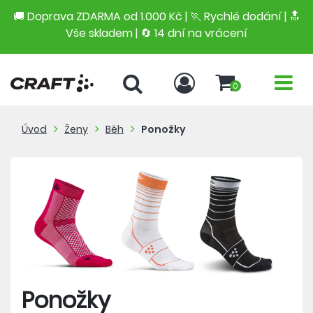
🚚 Doprava ZDARMA od 1.000 Kč | 🏃 Rychlé dodání |
🔝
Vše skladem | 🔄 14 dní na vrácení
0
Úvod
Ženy
Běh
Ponožky
Ponožky