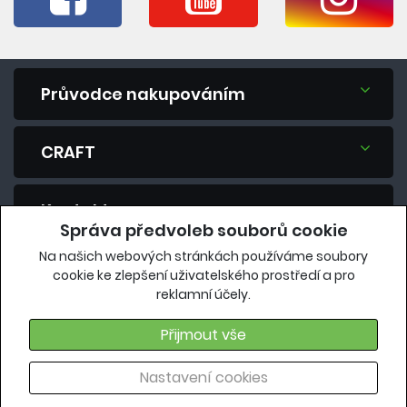
Průvodce nakupováním
CRAFT
Kontakt
Správa předvoleb souborů cookie
Na našich webových stránkách používáme soubory
Máte dotaz? Zeptejte se nás.
cookie ke zlepšení uživatelského prostředí a pro
reklamní účely.
eshop@vavrys.cz
+420 575 570 913
Přijmout vše
Nastavení cookies
Copyright 2018, Všechna práva vyhrazena |
craft.vavrys.cz