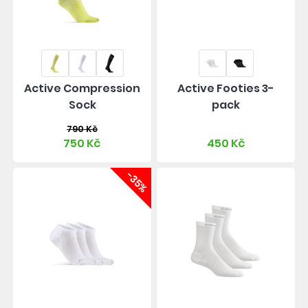
Active Compression
Active Footies 3-
Sock
pack
790 Kč
750 Kč
450 Kč
-35%