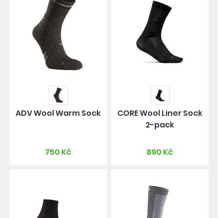
ADV Wool Warm Sock
CORE Wool Liner Sock
2-pack
750 Kč
890 Kč