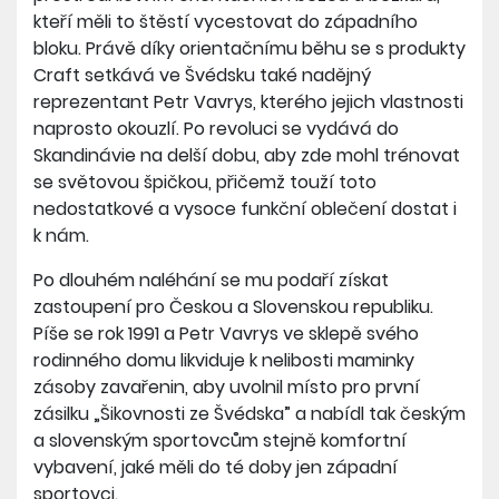
kteří měli to štěstí vycestovat do západního
bloku. Právě díky orientačnímu běhu se s produkty
Craft setkává ve Švédsku také nadějný
reprezentant Petr Vavrys, kterého jejich vlastnosti
naprosto okouzlí. Po revoluci se vydává do
Skandinávie na delší dobu, aby zde mohl trénovat
se světovou špičkou, přičemž touží toto
nedostatkové a vysoce funkční oblečení dostat i
k nám.
Po dlouhém naléhání se mu podaří získat
zastoupení pro Českou a Slovenskou republiku.
Píše se rok 1991 a Petr Vavrys ve sklepě svého
rodinného domu likviduje k nelibosti maminky
zásoby zavařenin, aby uvolnil místo pro první
zásilku „Šikovnosti ze Švédska” a nabídl tak českým
a slovenským sportovcům stejně komfortní
vybavení, jaké měli do té doby jen západní
sportovci.