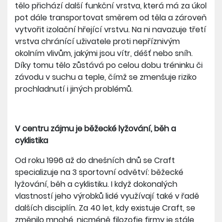
tělo přichází další funkční vrstva, která má za úkol
pot dále transportovat směrem od těla a zároveň
vytvořit izolační hřející vrstvu. Na ni navazuje třetí
vrstva chránící uživatele proti nepříznivým
okolním vlivům, jakými jsou vítr, déšť nebo sníh.
Díky tomu tělo zůstává po celou dobu tréninku či
závodu v suchu a teple, čímž se zmenšuje riziko
prochladnutí i jiných problémů.
V centru zájmu je běžecké lyžování, běh a
cyklistika
Od roku 1996 až do dnešních dnů se Craft
specializuje na 3 sportovní odvětví: běžecké
lyžování, běh a cyklistiku. I když dokonalých
vlastností jeho výrobků lidé využívají také v řadě
dalších disciplín. Za 40 let, kdy existuje Craft, se
změnilo mnohé, nicméně filozofie firmy je stále