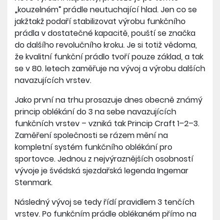
„kouzelném” prádle neutuchající hlad. Jen co se
jakžtakž podaří stabilizovat výrobu funkčního
prádla v dostatečné kapacitě, pouští se značka
do dalšího revolučního kroku. Je si totiž vědoma,
že kvalitní funkční prádlo tvoří pouze základ, a tak
se v 80. letech zaměřuje na vývoj a výrobu dalších
navazujících vrstev.
Jako první na trhu prosazuje dnes obecně známý
princip oblékání do 3 na sebe navazujících
funkčních vrstev – vzniká tak Princip Craft 1–2–3.
Zaměření společnosti se rázem mění na
kompletní systém funkčního oblékání pro
sportovce. Jednou z nejvýraznějších osobností
vývoje je švédská sjezdařská legenda Ingemar
Stenmark.
Následný vývoj se tedy řídí pravidlem 3 tenčích
vrstev. Po funkčním prádle oblékaném přímo na