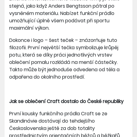
stejná, jako když Anders Bengtsson pátral po
vysněném materiálu. Nabízet funkční prádlo
umožňující úplně všem podávat při sportu
maximální výkon.
Dokonce i logo – šest teček – znázorňuje tuto
filozofii. První největší tečka symbolizuje krůpěj
potu, která se díky práci jednotlivých vrstev
oblečení pomalu rozkládá na menší částečky.
Takto může být jednoduše odvedena od těla a
odpařena do okolního prostředí.
Jak se oblečení Craft dostalo do České republiky
První kousky funkčního prádla Craft se ze
Skandinávie dostávají do tehdejšího
Československa ještě za dob totality
prostřednictvím orientačních běžců a běžkařů,