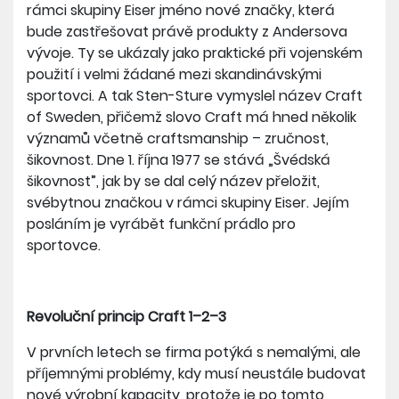
rámci skupiny Eiser jméno nové značky, která
bude zastřešovat právě produkty z Andersova
vývoje. Ty se ukázaly jako praktické při vojenském
použití i velmi žádané mezi skandinávskými
sportovci. A tak Sten-Sture vymyslel název Craft
of Sweden, přičemž slovo Craft má hned několik
významů včetně craftsmanship – zručnost,
šikovnost. Dne 1. října 1977 se stává „Švédská
šikovnost”, jak by se dal celý název přeložit,
svébytnou značkou v rámci skupiny Eiser. Jejím
posláním je vyrábět funkční prádlo pro
sportovce.
Revoluční princip Craft 1–2–3
V prvních letech se firma potýká s nemalými, ale
příjemnými problémy, kdy musí neustále budovat
nové výrobní kapacity, protože je po tomto