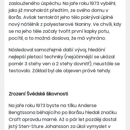
zaslouženého úspěchu. Na jaře roku 1973 vyběhl,
jako již mnohokrát předtím, ze svého domu v
Borås. Avšak tentokrát jeho tělo pokrýval úplně
nový nátělník z polyesterové tkaniny. Ve chvíli, kdy
se na jeho těle začaly tvořit první kapky potu,
pocítil, a to možná doslova, že má vyhráno.
Následoval samozřejmě další vývoj, hledání
nejlepší pletací techniky (nejúčinnější se ukázal
poměr 3 stehy ven a 2 stehy dovnitř), neustále se
testovalo. Základ byl ale objeven právě tehdy.
Zrození Švédské šikovnosti
Na jaře roku 1973 byste na tílku Anderse
Bengtssona běhajícího po Boråsu hledali značku
Craft opravdu marně. Až o pár let později dostal
jistý Sten-Sture Johansson za úkol vymyslet v