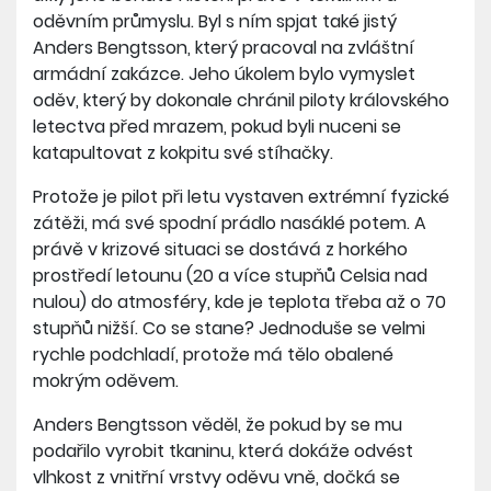
oděvním průmyslu. Byl s ním spjat také jistý
Anders Bengtsson, který pracoval na zvláštní
armádní zakázce. Jeho úkolem bylo vymyslet
oděv, který by dokonale chránil piloty královského
letectva před mrazem, pokud byli nuceni se
katapultovat z kokpitu své stíhačky.
Protože je pilot při letu vystaven extrémní fyzické
zátěži, má své spodní prádlo nasáklé potem. A
právě v krizové situaci se dostává z horkého
prostředí letounu (20 a více stupňů Celsia nad
nulou) do atmosféry, kde je teplota třeba až o 70
stupňů nižší. Co se stane? Jednoduše se velmi
rychle podchladí, protože má tělo obalené
mokrým oděvem.
Anders Bengtsson věděl, že pokud by se mu
podařilo vyrobit tkaninu, která dokáže odvést
vlhkost z vnitřní vrstvy oděvu vně, dočká se