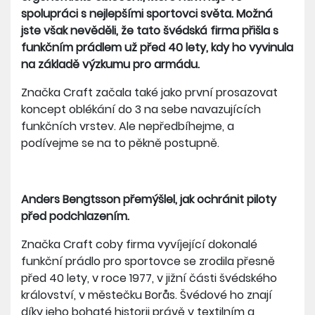
spolupráci s nejlepšími sportovci světa. Možná
jste však nevěděli, že tato švédská firma přišla s
funkčním prádlem už před 40 lety, kdy ho vyvinula
na základě výzkumu pro armádu.
Značka Craft začala také jako první prosazovat
koncept oblékání do 3 na sebe navazujících
funkčních vrstev. Ale nepředbíhejme, a
podívejme se na to pěkně postupně.
Anders Bengtsson přemýšlel, jak ochránit piloty
před podchlazením.
Značka Craft coby firma vyvíjející dokonalé
funkční prádlo pro sportovce se zrodila přesně
před 40 lety, v roce 1977, v jižní části švédského
království, v městečku Borås. Švédové ho znají
díky jeho bohaté historii právě v textilním a