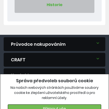
Historie
Průvodce nakupováním
CRAFT
Kontakt
Správa předvoleb souborů cookie
Na našich webových stránkách používáme soubory
Máte dotaz? Zeptejte se nás.
cookie ke zlepšení uživatelského prostředí a pro
reklamní účely.
eshop@vavrys.cz
+420 575 570 913
Přijmout vše