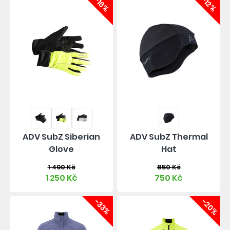
-16%
-12%
ADV SubZ Siberian
ADV SubZ Thermal
Glove
Hat
1 490 Kč
850 Kč
1 250 Kč
750 Kč
-33%
-20%