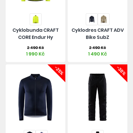
Cyklobunda CRAFT
Cyklodres CRAFT ADV
CORE Endur Hy
Bike SubZ
2 490 Kč
2 490 Kč
1 990 Kč
1 490 Kč
-25%
-38%