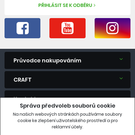
PŘIHLÁSIT SE K ODBĚRU
Průvodce nakupováním
CRAFT
Kontakt
Správa předvoleb souborů cookie
Na našich webových stránkách používáme soubory
Máte dotaz? Zeptejte se nás.
cookie ke zlepšení uživatelského prostředí a pro
reklamní účely.
eshop@vavrys.cz