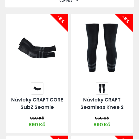
CENA
-6%
-6%
Návleky CRAFT CORE
Návleky CRAFT
SubZ Seamle
Seamless Knee 2
950 Kč
950 Kč
890 Kč
890 Kč