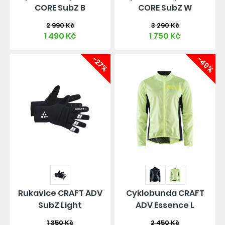
CORE SubZ B
CORE SubZ W
2 990 Kč
3 290 Kč
1 490 Kč
1 750 Kč
-27%
-49%
Rukavice CRAFT ADV
Cyklobunda CRAFT
SubZ Light
ADV Essence L
1 350 Kč
2 450 Kč