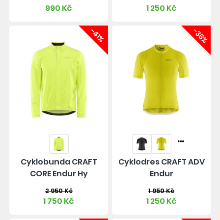
990 Kč
1 250 Kč
-41%
-36%
Cyklobunda CRAFT
Cyklodres CRAFT ADV
CORE Endur Hy
Endur
2 950 Kč
1 950 Kč
1 750 Kč
1 250 Kč