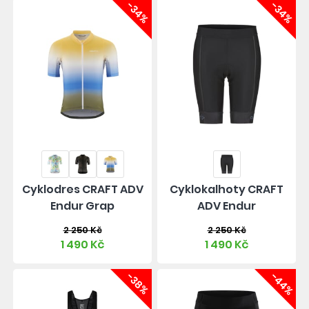
-34%
-34%
Cyklodres CRAFT ADV
Cyklokalhoty CRAFT
Endur Grap
ADV Endur
2 250 Kč
2 250 Kč
1 490 Kč
1 490 Kč
-38%
-44%