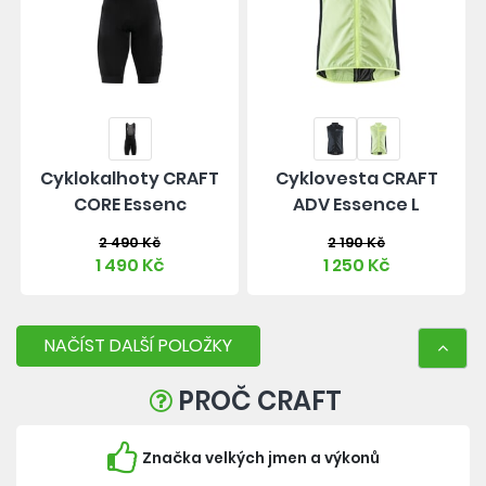
Cyklokalhoty CRAFT
Cyklovesta CRAFT
CORE Essenc
ADV Essence L
2 490 Kč
2 190 Kč
1 490 Kč
1 250 Kč
NAČÍST DALŠÍ POLOŽKY
PROČ CRAFT
Značka velkých jmen a výkonů