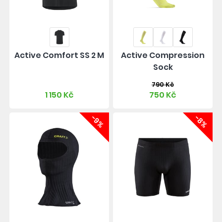
Active Comfort SS 2 M
Active Compression
Sock
790 Kč
1 150 Kč
750 Kč
-9%
-8%