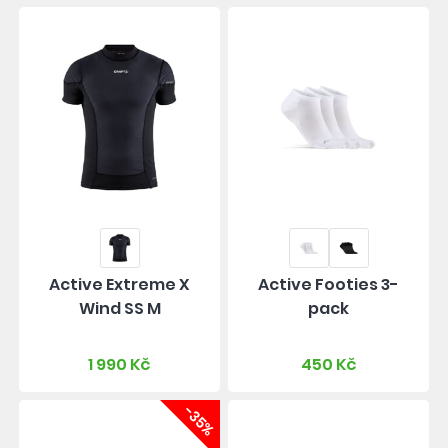
Active Extreme X
Active Footies 3-
Wind SS M
pack
1 990 Kč
450 Kč
-35%