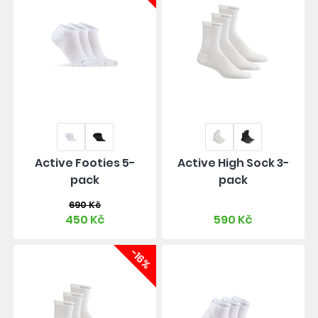
Active Footies 5-
Active High Sock 3-
pack
pack
690 Kč
450 Kč
590 Kč
-16%