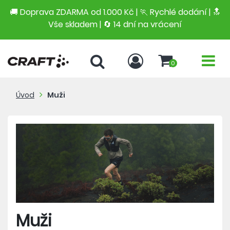
🚚 Doprava ZDARMA od 1.000 Kč | 🏃 Rychlé dodání |
🔝
Vše skladem | 🔄 14 dní na vrácení
0
Úvod
Muži
Muži