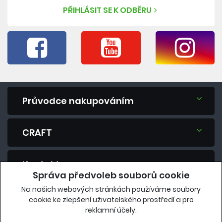
PŘIHLÁSIT SE K ODBĚRU
Průvodce nakupováním
CRAFT
Kontakt
Správa předvoleb souborů cookie
Na našich webových stránkách používáme soubory
Máte dotaz? Zeptejte se nás.
cookie ke zlepšení uživatelského prostředí a pro
reklamní účely.
eshop@vavrys.cz