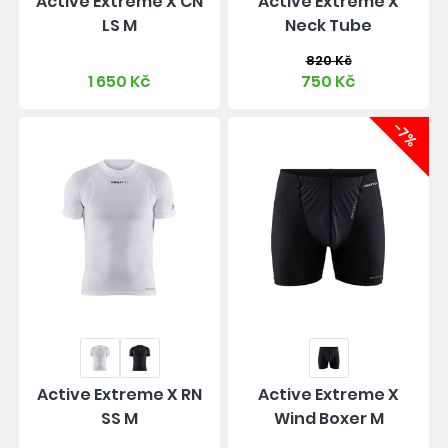
Active Extreme X CN
Active Extreme X
LS M
Neck Tube
820 Kč
1 650 Kč
750 Kč
-7%
Active Extreme X RN
Active Extreme X
SS M
Wind Boxer M