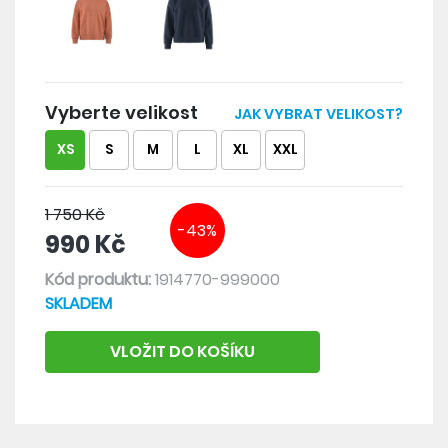
Vyberte velikost
JAK VYBRAT VELIKOST?
XS
S
M
L
XL
XXL
1 750 Kč
-43%
990 Kč
Kód produktu:
1914770-999000
SKLADEM
VLOŽIT DO KOŠÍKU