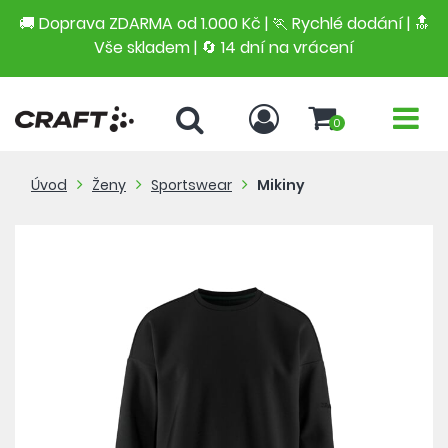
🚚 Doprava ZDARMA od 1.000 Kč | 🏃 Rychlé dodání |
🔝
Vše skladem | 🔄 14 dní na vrácení
0
Úvod
Ženy
Sportswear
Mikiny