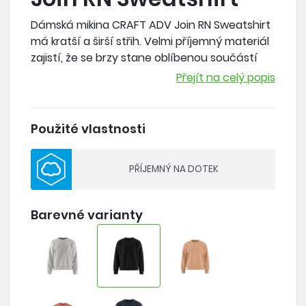
Dámská mikina CRAFT ADV Join RN Sweatshirt
má kratší a širší střih. Velmi příjemný materiál
zajistí, že se brzy stane oblíbenou součástí
Vašeho sportovního outfitu.
Přejít na celý popis
Materiál: 49% polyester, 46% bavlna, 5%
elastan
Použité vlastnosti
- příjemný, hustě pletený materiál kombinující
PŘÍJEMNÝ NA DOTEK
polyester a bavlnu s gramáží 320 g/m2
- kratší a širší střih
Barevné varianty