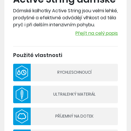
Dámské kalhotky Active String jsou velmi lehké,
prodyšné a efektivně odvádějí vlhkost od těla
pryč i při delším intenzivním pohybu.
Inovovaný fit v kombinaci s příjemným
Přejít na celý popis
materiálem zajišťují vysoký komfort.
Složení: 91 % recyklovaný polyamid, 9 % elastan
Použité vlastnosti
- lehký a prodyšný materiál
RYCHLESCHNOUCÍ
- ergonomický a komfortní střih
ULTRALEHKÝ MATERIÁL
PŘÍJEMNÝ NA DOTEK