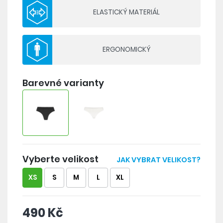
ELASTICKÝ MATERIÁL
ERGONOMICKÝ
Barevné varianty
Vyberte velikost
JAK VYBRAT VELIKOST?
XS
S
M
L
XL
490 Kč