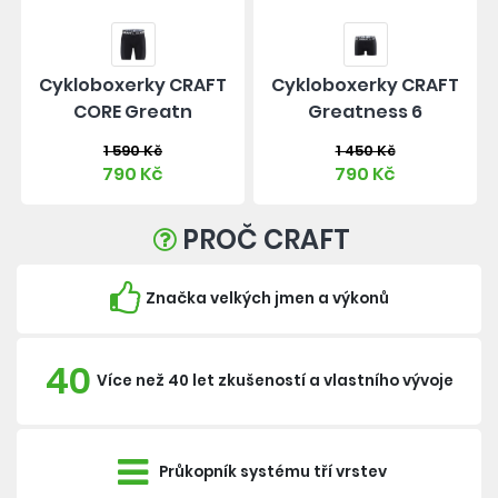
Cykloboxerky CRAFT
Cykloboxerky CRAFT
CORE Greatn
Greatness 6
1 590 Kč
1 450 Kč
790 Kč
790 Kč
PROČ CRAFT
Značka velkých jmen a výkonů
40
Více než 40 let zkušeností a vlastního vývoje
Průkopník systému tří vrstev