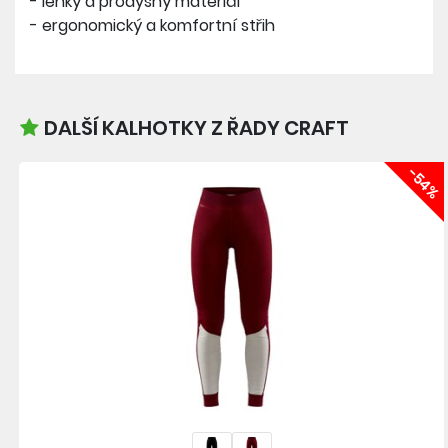
- lehký a prodyšný materiál
- ergonomický a komfortní střih
DALŠÍ KALHOTKY Z ŘADY CRAFT
-54%