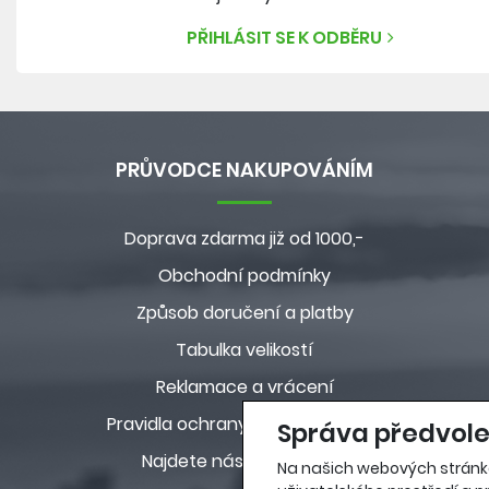
PŘIHLÁSIT SE K ODBĚRU
PRŮVODCE NAKUPOVÁNÍM
Doprava zdarma již od 1000,-
Obchodní podmínky
Způsob doručení a platby
Tabulka velikostí
Reklamace a vrácení
Pravidla ochrany osobních údajů
Správa předvole
Najdete nás i na MALL.CZ
Na našich webových stránk