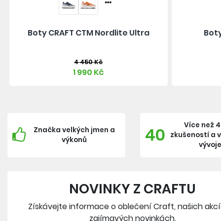
Boty CRAFT CTM Nordlite Ultra
Boty
4 450 Kč
1 990 Kč
Více než 4
40
Značka velkých jmen a
zkušeností a 
výkonů
vývoj
NOVINKY Z CRAFTU
Získávejte informace o oblečení Craft, našich akc
zajímavých novinkách.