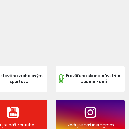
stováno vrcholovými
Prověřeno skandinávskými
sportovci
podmínkami
dujte náš Youtube
Sledujte náš Instagram