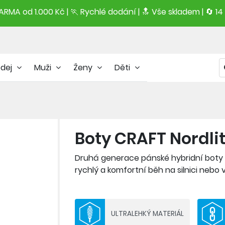
RMA od 1.000 Kč | 🏃 Rychlé dodání |
🔝
Vše skladem | 🔄 14
odej
Muži
Ženy
Děti
Boty CRAFT Nordlit
Druhá generace pánské hybridní boty CR
rychlý a komfortní běh na silnici nebo
svršek boty, který je utkán z odolnéh
Díky tomu noha lépe sedí v botě a výraz
silnici nebo v terénu. K tomu napomáh
ULTRALEHKÝ MATERIÁL
udržitelná dusíková pěna s vynikající