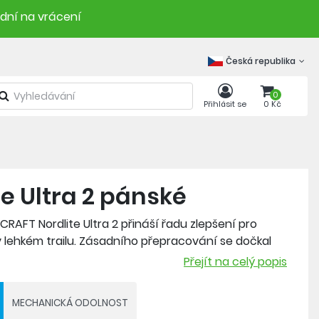
 dní na vrácení
Česká republika
0
Přihlásit se
0 Kč
e Ultra 2 pánské
AFT Nordlite Ultra 2 přináší řadu zlepšení pro
 v lehkém trailu. Zásadního přepracování se dočkal
o polyesterového meshe a doplněn o TPU výztuhy.
Přejít na celý popis
ně se zvyšuje stabilita při každém kroku - ať už na
á i Cr Foam™ pěna v mezipodešvi. Je to velmi lehká a
MECHANICKÁ ODOLNOST
m návratem energie v odrazu, která poskytuje