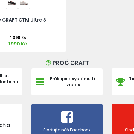
 CRAFT CTM Ultra 3
4 390 Kč
1 990 Kč
PROČ CRAFT
0 let
Průkopník systému tří
Te
vlastního
vrstev
e
ích a
Sledujte náš Facebook
Sle