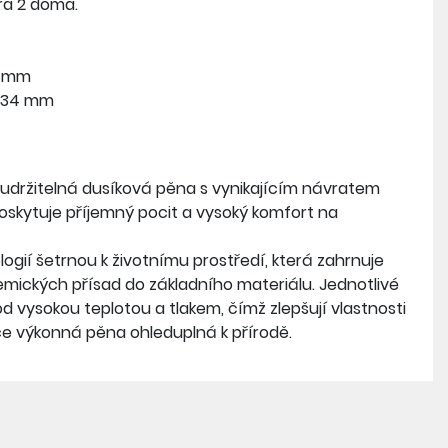
tra 2 doma.
0 mm
: 34 mm
 udržitelná dusíková pěna s vynikajícím návratem
poskytuje příjemný pocit a vysoký komfort na
ogií šetrnou k životnímu prostředí, která zahrnuje
mických přísad do základního materiálu. Jednotlivé
od vysokou teplotou a tlakem, čímž zlepšují vlastnosti
ce výkonná pěna ohleduplná k přírodě.