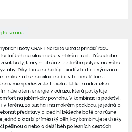
jte se nás
bridní boty CRAFT Nordlite Ultra 2 přináší řadu
fortní běh na silnici nebo v lehkém trailu. Zásadního
vršek boty, který je utkán z odolného polyesterového
ztuhy. Díky tomu noha lépe sedí v botě a výrazně se
ém kroku - ať už na silnici nebo v terénu. K tomu
 v mezipodešvi. Je to velmi lehká a udržitelná
cím návratem energie v odrazu, která poskytuje
komfort na jakémkoliv povrchu. V kombinaci s podešví,
ici i v terénu, za sucha i na mokrém podkladu, je jedná o
řekonat představy o ideální běžecké botě pro různé
e jedná o kratší příměstký běh, kdy kombinujete úseky
 či pěšinou a nebo o delší běh po lesních cestách -