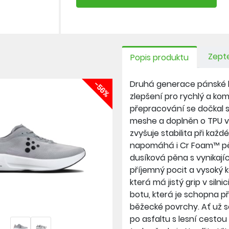
Zepte
Popis produktu
Druhá generace pánské hy
-56%
zlepšení pro rychlý a kom
přepracování se dočkal s
meshe a doplněn o TPU vý
zvyšuje stabilita při každ
napomáhá i Cr Foam™ pěna
dusíková pěna s vynikají
příjemný pocit a vysoký 
která má jistý grip v siln
botu, která je schopna p
běžecké povrchy. Ať už s
po asfaltu s lesní cestou