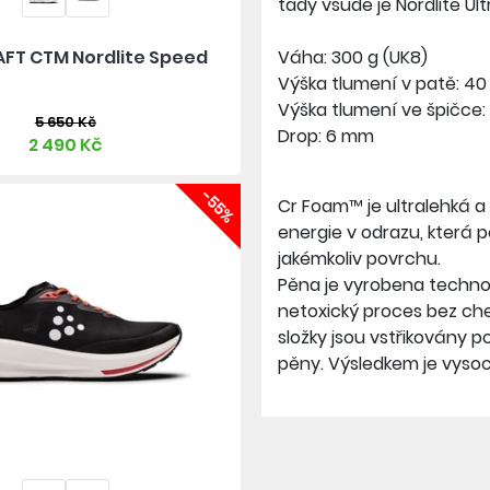
tady všude je Nordlite Ul
AFT CTM Nordlite Speed
Váha: 300 g (UK8)
Výška tlumení v patě: 4
Výška tlumení ve špičce
5 650 Kč
Drop: 6 mm
2 490 Kč
-55%
Cr Foam™ je ultralehká a
energie v odrazu, která 
jakémkoliv povrchu.
Pěna je vyrobena technol
netoxický proces bez che
složky jsou vstřikovány p
pěny. Výsledkem je vyso