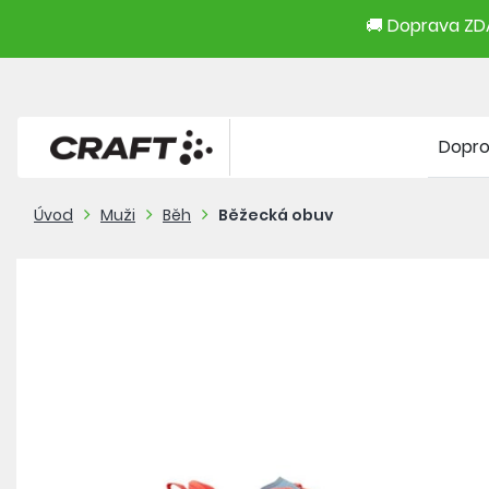
🚚 Doprava ZDA
Dopr
Úvod
Muži
Běh
Běžecká obuv