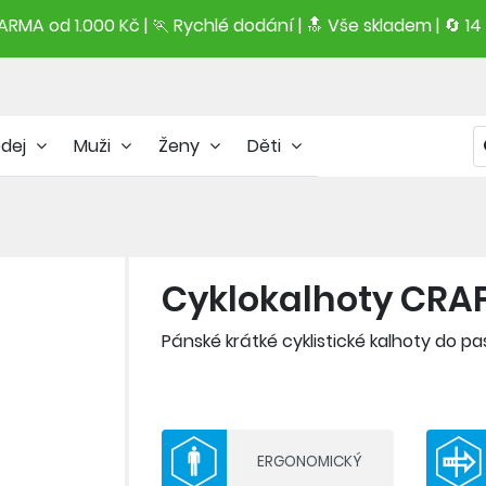
RMA od 1.000 Kč | 🏃 Rychlé dodání |
🔝
Vše skladem | 🔄 14
odej
Muži
Ženy
Děti
Cyklokalhoty CRA
Pánské krátké cyklistické kalhoty do p
Materiál: 80% Polyamid, 20% Elastan
- nohavice zakončeny do širší, měkké, 
ERGONOMICKÝ
strany