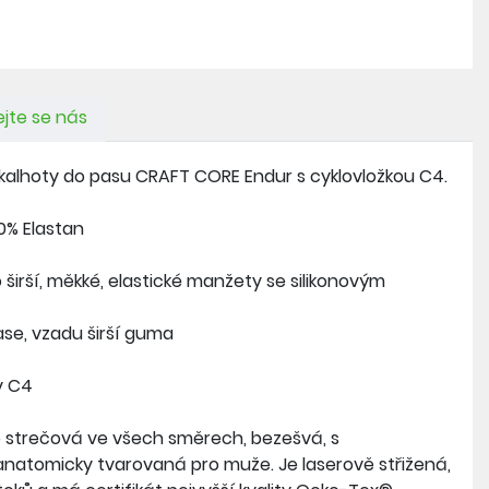
jte se nás
é kalhoty do pasu CRAFT CORE Endur s cyklovložkou C4.
0% Elastan
širší, měkké, elastické manžety se silikonovým
ase, vzadu širší guma
ty C4
 je strečová ve všech směrech, bezešvá, s
 anatomicky tvarovaná pro muže. Je laserově střižená,