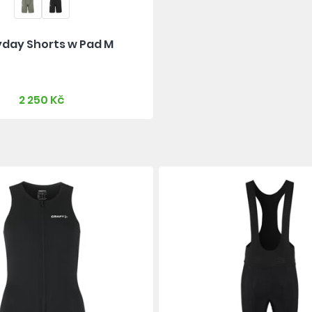
yday Shorts w Pad M
2 250 Kč