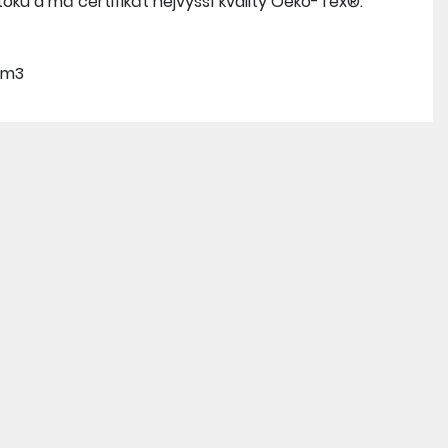
oků a má certifikát nejvyšší kvality Oeko-Tex®.
/m3