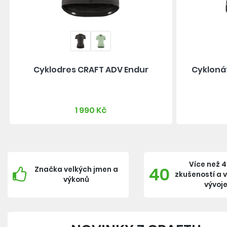
Cyklodres CRAFT ADV Endur
Cykloná
1 990 Kč
Více než 4
40
Značka velkých jmen a
zkušeností a 
výkonů
vývoj