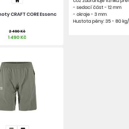
což zabraňuje vzniku přet
- sedací část - 12 mm
hoty CRAFT CORE Essenc
- okraje - 3 mm
Hustota pěny: 35 - 80 kg
2 490 Kč
1 490 Kč