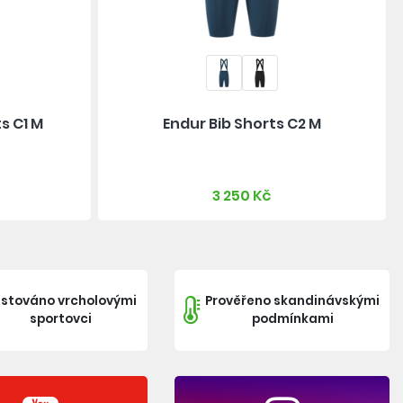
s C1 M
Endur Bib Shorts C2 M
3 250 Kč
stováno vrcholovými
Prověřeno skandinávskými
sportovci
podmínkami