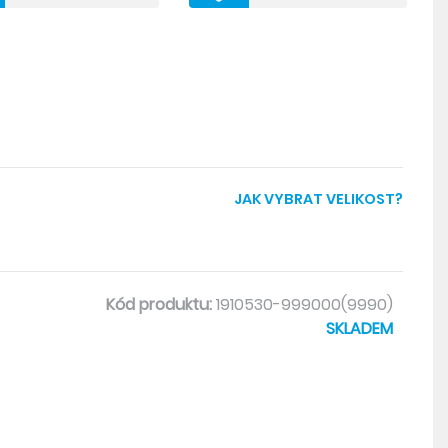
ší guma
e všech směrech, bezešvá, s antibakteriální úpravou,
erově střižená, což zabraňuje vzniku přetoků a má
JAK VYBRAT VELIKOST?
Kód produktu:
1910530-999000(9990)
SKLADEM