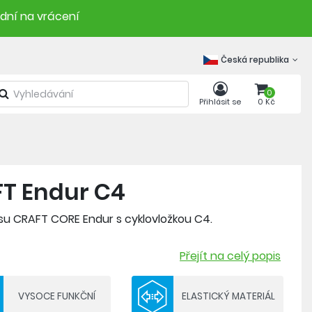
 dní na vrácení
Česká republika
0
Přihlásit se
0 Kč
FT Endur C4
asu CRAFT CORE Endur s cyklovložkou C4.
Přejít na celý popis
elastické manžety se silikonovým potiskem z vnitřní
VYSOCE FUNKČNÍ
ELASTICKÝ MATERIÁL