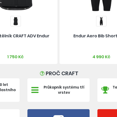
tělník CRAFT ADV Endur
Endur Aero Bib Short
1 750 Kč
4 990 Kč
PROČ CRAFT
0 let
Průkopník systému tří
Te
vlastního
vrstev
e