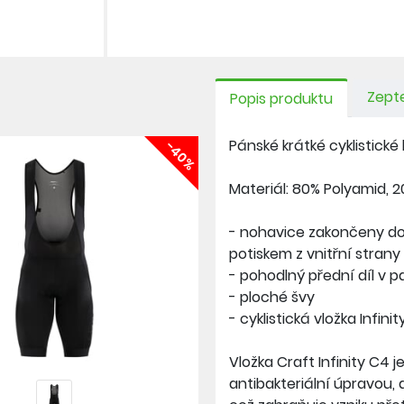
Zepte
Popis produktu
Pánské krátké cyklistick
-40%
Materiál: 80% Polyamid, 2
- nohavice zakončeny do 
potiskem z vnitřní strany
- pohodlný přední díl v p
- ploché švy
- cyklistická vložka Infini
Vložka Craft Infinity C4
antibakteriální úpravou,