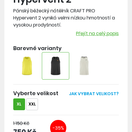
Pánský běžecký nátělník CRAFT PRO
Hypervent 2 vyniká velmi nízkou hmotností a
vysokou prodyšností.
Přejít na celý popis
Materiál: 91% recyklovaný polyester, 9%
elastan
Barevné varianty
- velmi nízká gramáž 110 g/m2
- perforovaný zadní díl pro vyšší prodyšnost
- lepený okraj límce pro vyšší komfort
- lepené švy
Vyberte velikost
JAK VYBRAT VELIKOST?
XL
XXL
1 150 Kč
-35%