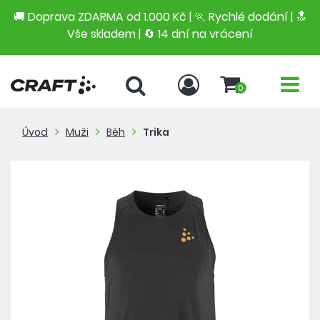
🚚 Doprava ZDARMA od 1.000 Kč | 🏃 Rychlé dodání |
🔝
Vše skladem | 🔄 14 dní na vrácení
0
Úvod
Muži
Běh
Trika