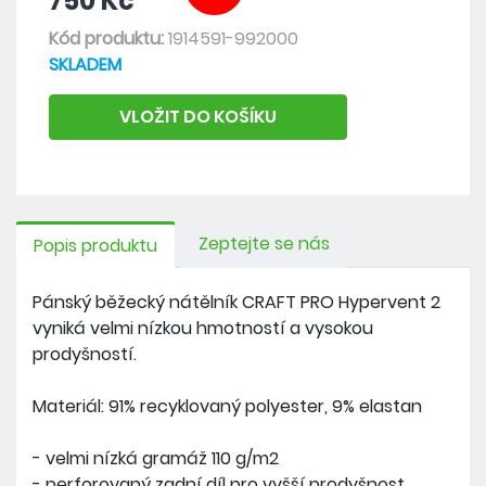
750 Kč
Kód produktu:
1914591-992000
SKLADEM
VLOŽIT DO KOŠÍKU
Zeptejte se nás
Popis produktu
Pánský běžecký nátělník CRAFT PRO Hypervent 2
vyniká velmi nízkou hmotností a vysokou
prodyšností.
Materiál: 91% recyklovaný polyester, 9% elastan
- velmi nízká gramáž 110 g/m2
- perforovaný zadní díl pro vyšší prodyšnost