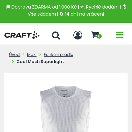
🚚 Doprava ZDARMA od 1.000 Kč | 🏃 Rychlé dodání |
🔝
Vše skladem | 🔄 14 dní na vrácení
0
Úvod
Muži
Funkční prádlo
Cool Mesh Superlight