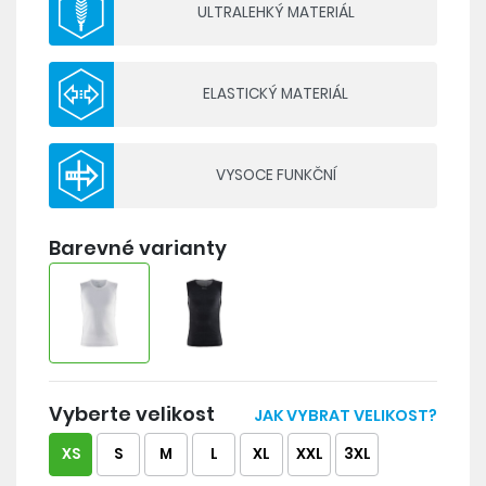
- ploché švy pro optimální komfort
ULTRALEHKÝ MATERIÁL
Barevná varianta scampola 1903404-
900000/999000 je vyrobena částečně z
ELASTICKÝ MATERIÁL
recyklovaného materiálu: 95% recyklovaný
polyester, 5% elastan.
VYSOCE FUNKČNÍ
Barevné varianty
Vyberte velikost
JAK VYBRAT VELIKOST?
XS
S
M
L
XL
XXL
3XL