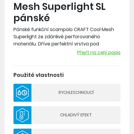
Mesh Superlight SL
pánské
Pánské funkční scampolo CRAFT Cool Mesh
Superlight ze zdánlivě perforovaného
materiálu. Dříve perfektní vrstva pod
cyklistický dres, v současné době populární
Přejít na celý popis
pro různé druhy sportů i jako svrchní vrstva.
Materiál: 95% polyester, 5% lycra
Použité vlastnosti
Gramáž: 83 g/m2
RYCHLESCHNOUCÍ
- velmi nízká gramáž
- 6-ti kanálkové vlákno rychle odvádí pot a
schne
- chladivý efekt
CHLADIVÝ EFEKT
- ergonomický střih pro zajištění volnosti
pohybu